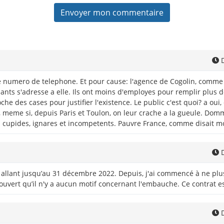
D
r le numero de telephone. Et pour cause: l'agence de Cogolin, com
ants s'adresse a elle. Ils ont moins d'employes pour remplir plus 
oche des cases pour justifier l'existence. Le public c'est quoi? a ou
, meme si, depuis Paris et Toulon, on leur crache a la gueule. Dommag
es cupides, ignares et incompetents. Pauvre France, comme disait m
D
2 allant jusqu’au 31 décembre 2022. Depuis, j'ai commencé à ne plus
couvert qu’il n'y a aucun motif concernant l'embauche. Ce contrat est
D