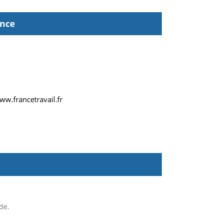
ence
ww.francetravail.fr
de.