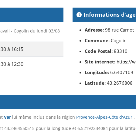
Informations d'ag
Adresse:
98 rue Carnot
ravail - Cogolin du lundi 03/08
Commune:
Cogolin
:30 à 16:15
Code Postal:
83310
Site internet:
https://w
:30 à 12:30
Longitude:
6.6407109
Latitude:
43.2676808
nt
Var
lui même inclus dans la région
Provence-Alpes-Côte d'Azur
.
t 43.2464550515 pour la longitude et 6.52192234084 pour la latitu