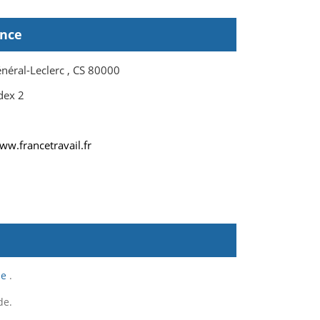
ence
éral-Leclerc , CS 80000
dex 2
ww.francetravail.fr
ne
.
de.