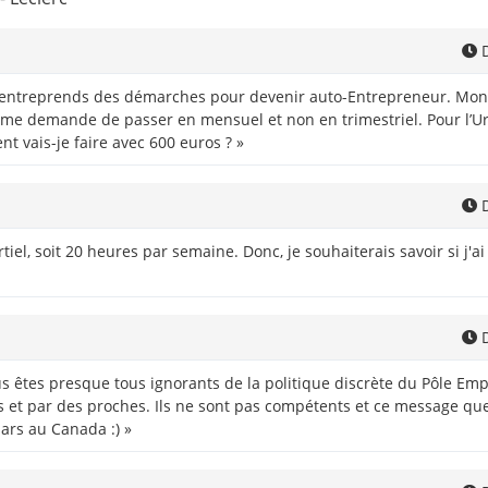
D
’entreprends des démarches pour devenir auto-Entrepreneur. Mon e
 me demande de passer en mensuel et non en trimestriel. Pour l’Urs
t vais-je faire avec 600 euros ? »
D
rtiel, soit 20 heures par semaine. Donc, je souhaiterais savoir si j
D
 êtes presque tous ignorants de la politique discrète du Pôle Emplo
et par des proches. Ils ne sont pas compétents et ce message que je
pars au Canada :) »