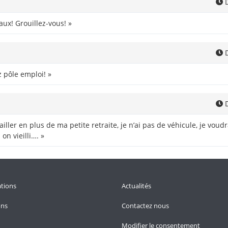
D
aux! Grouillez-vous! »
D
 pôle emploi! »
D
availler en plus de ma petite retraite, je n’ai pas de véhicule, je vou
on vieilli…. »
tions
Actualités
ons
Contactez nous
Modifier le consentement