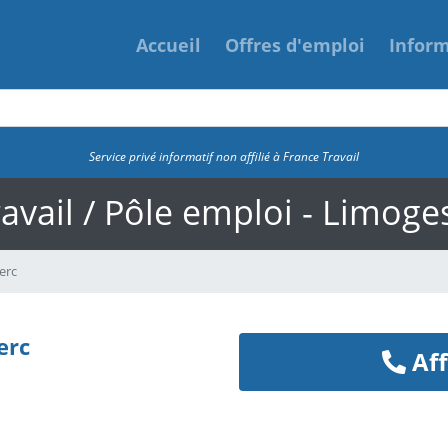
Accueil
Offres d'emploi
Infor
Service privé informatif non affilié à France Travail
avail / Pôle emploi - Limoges
erc
erc
Aff