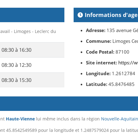
Informations d'ag
Adresse:
135 avenue Gén
ravail - Limoges - Leclerc du
Commune:
Limoges Ce
08:30 à 16:30
Code Postal:
87100
Site internet:
https://w
08:30 à 12:30
Longitude:
1.2612784
08:30 à 15:30
Latitude:
45.8476485
ent
Haute-Vienne
lui même inclus dans la région
Nouvelle-Aquitai
nt 45.8542549589 pour la longitude et 1.2487579024 pour la latitu