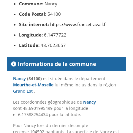
Commune:
Nancy
Code Postal:
54100
Site internet:
https://www.francetravail.fr
Longitude:
6.1477722
Latitude:
48.7023657
Informations de la commune
Nancy
(54100)
est située dans le département
Meurthe-et-Moselle
lui même inclus dans la région
Grand Est
.
Les coordonnées géographique de
Nancy
sont 48.6901995499 pour la longitude
et 6.17588254434 pour la latitude.
Pour Nancy lors du dernier décompte
recense 104592 habitants. La superficie de Nancy est