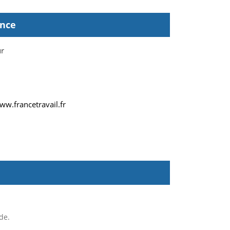
ence
ur
ww.francetravail.fr
de.