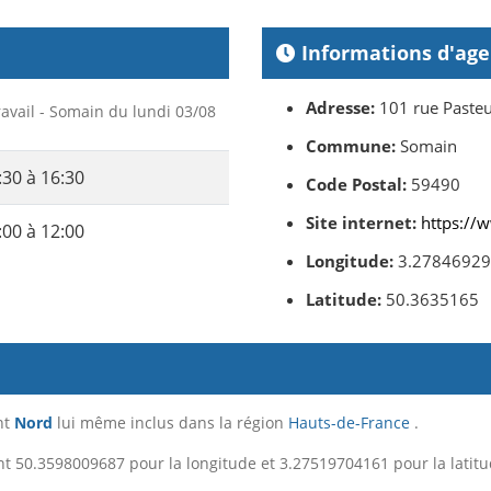
Informations d'ag
Adresse:
101 rue Paste
ravail - Somain du lundi 03/08
Commune:
Somain
:30 à 16:30
Code Postal:
59490
Site internet:
https://w
:00 à 12:00
Longitude:
3.27846929
Latitude:
50.3635165
nt
Nord
lui même inclus dans la région
Hauts-de-France
.
t 50.3598009687 pour la longitude et 3.27519704161 pour la latitu