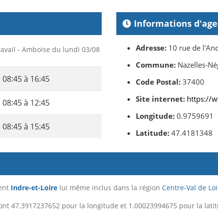
Informations d'ag
Adresse:
10 rue de l'An
ravail - Amboise du lundi 03/08
Commune:
Nazelles-Né
08:45 à 16:45
Code Postal:
37400
Site internet:
https://w
08:45 à 12:45
Longitude:
0.9759691
08:45 à 15:45
Latitude:
47.4181348
ment
Indre-et-Loire
lui même inclus dans la région
Centre-Val de Loi
nt 47.3917237652 pour la longitude et 1.00023994675 pour la lati