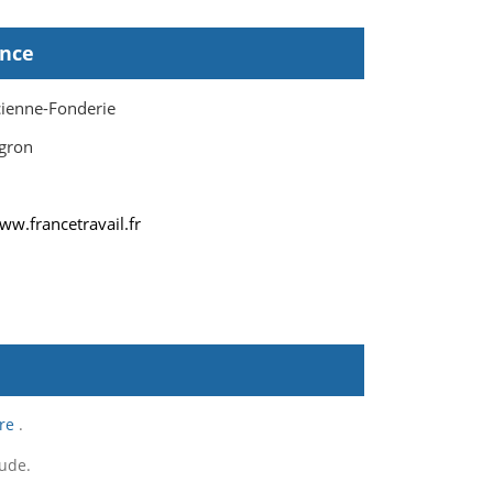
ence
cienne-Fonderie
gron
ww.francetravail.fr
re
.
tude.