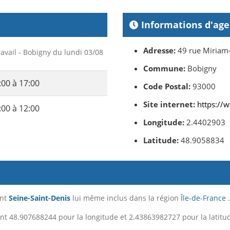
Informations d'ag
Adresse:
49 rue Miriam
ravail - Bobigny du lundi 03/08
Commune:
Bobigny
:00 à 17:00
Code Postal:
93000
Site internet:
https://w
:00 à 12:00
Longitude:
2.4402903
Latitude:
48.9058834
ent
Seine-Saint-Denis
lui même inclus dans la région
Île-de-France
.
nt 48.907688244 pour la longitude et 2.43863982727 pour la latitu