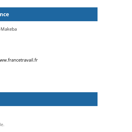
ence
-Makeba
ww.francetravail.fr
de.