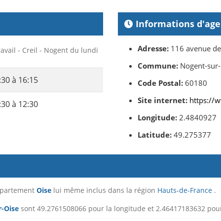
Informations d'ag
Adresse:
116 avenue de 
avail - Creil - Nogent du lundi
Commune:
Nogent-sur-
:30 à 16:15
Code Postal:
60180
Site internet:
https://w
:30 à 12:30
Longitude:
2.4840927
Latitude:
49.275377
département
Oise
lui même inclus dans la région
Hauts-de-France
.
r-Oise
sont 49.2761508066 pour la longitude et 2.46417183632 pour 