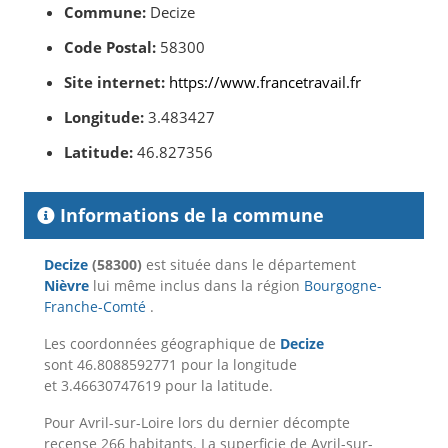
Commune:
Decize
Code Postal:
58300
Site internet:
https://www.francetravail.fr
Longitude:
3.483427
Latitude:
46.827356
Informations de la commune
Decize
(58300)
est située dans le département
Nièvre
lui même inclus dans la région
Bourgogne-
Franche-Comté
.
Les coordonnées géographique de
Decize
sont 46.8088592771 pour la longitude
et 3.46630747619 pour la latitude.
Pour Avril-sur-Loire lors du dernier décompte
recense 266 habitants. La superficie de Avril-sur-