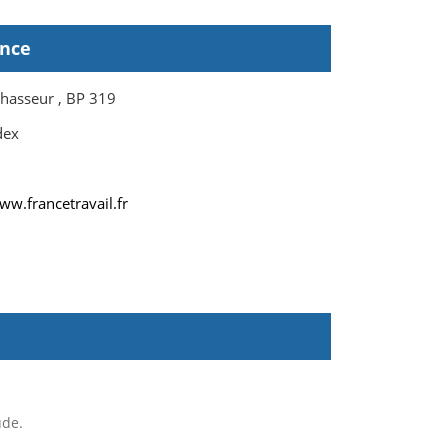
ence
hasseur , BP 319
dex
ww.francetravail.fr
ude.