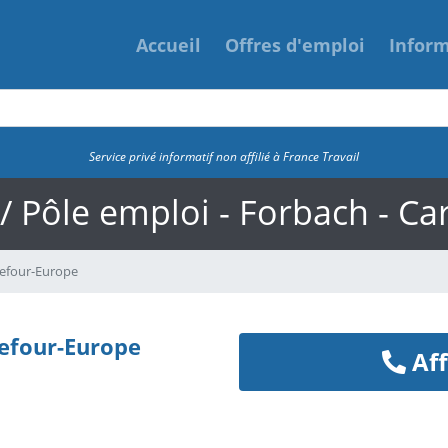
Accueil
Offres d'emploi
Infor
Service privé informatif non affilié à France Travail
 / Pôle emploi - Forbach - C
refour-Europe
refour-Europe
Aff