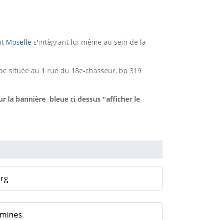
nt
Moselle
s'intègrant lui même au sein de la
pe située au 1 rue du 18e-chasseur, bp 319
r la bannière bleue ci dessus "afficher le
urg
emines