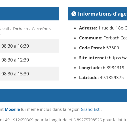
Informations d'ag
Adresse:
1 rue du 18e-C
ravail - Forbach - Carrefour-
:
Commune:
Forbach Ce
08:30 à 16:30
Code Postal:
57600
Site internet:
https://w
08:30 à 12:30
Longitude:
6.8984319
08:30 à 15:30
Latitude:
49.1859375
ent
Moselle
lui même inclus dans la région
Grand Est
.
nt 49.1912650369 pour la longitude et 6.89275798526 pour la latit