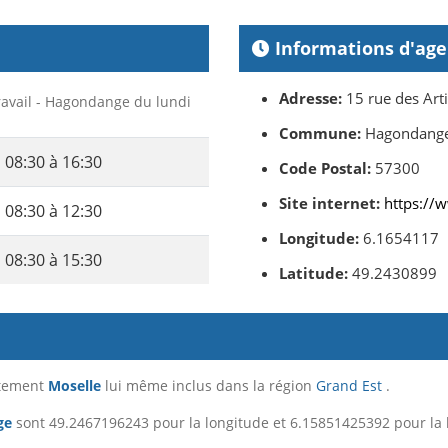
Informations d'ag
Adresse:
15 rue des Art
Travail - Hagondange du lundi
Commune:
Hagondang
08:30 à 16:30
Code Postal:
57300
Site internet:
https://w
08:30 à 12:30
Longitude:
6.1654117
08:30 à 15:30
Latitude:
49.2430899
rtement
Moselle
lui même inclus dans la région
Grand Est
.
ge
sont 49.2467196243 pour la longitude et 6.15851425392 pour la l