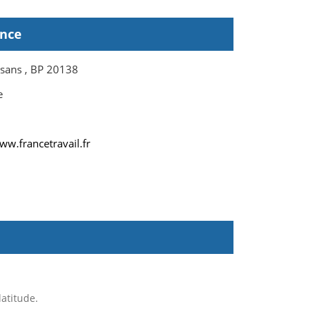
ence
isans , BP 20138
e
ww.francetravail.fr
atitude.