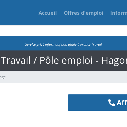
Accueil
Offres d'emploi
Infor
Service privé informatif non affilié à France Travail
 Travail / Pôle emploi - Hag
ange
Aff