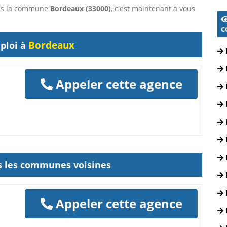
dans la commune
Bordeaux (33000)
, c'est maintenant à vous
c
Bordeaux
ploi à
Appeler cette agence
ns les communes voisines
Appeler cette agence