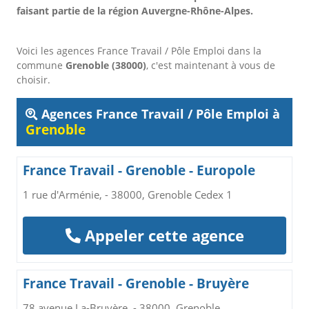
faisant partie de la région Auvergne-Rhône-Alpes.
Voici les agences France Travail / Pôle Emploi dans la
commune
Grenoble (38000)
, c'est maintenant à vous de
choisir.
Agences France Travail / Pôle Emploi à
Grenoble
France Travail - Grenoble - Europole
1 rue d'Arménie, - 38000, Grenoble Cedex 1
Appeler cette agence
France Travail - Grenoble - Bruyère
78 avenue La-Bruyère, - 38000, Grenoble