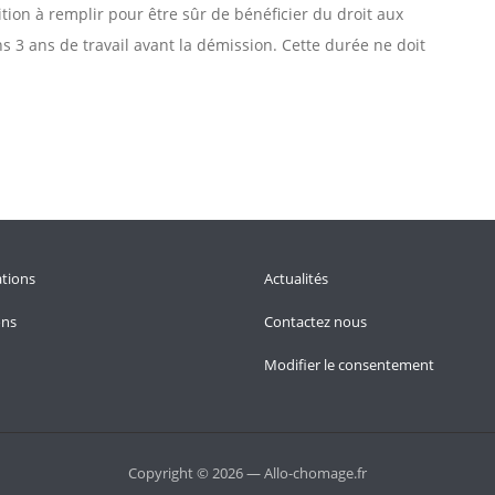
ition à remplir pour être sûr de bénéficier du droit aux
 3 ans de travail avant la démission. Cette durée ne doit
tions
Actualités
ons
Contactez nous
Modifier le consentement
Copyright © 2026 — Allo-chomage.fr