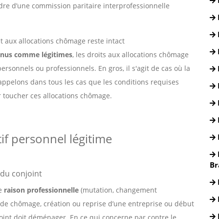
 cadre d’une commission paritaire interprofessionnelle
it aux allocations chômage reste intact
nnus comme légitimes
, les droits aux allocations chômage
personnels ou professionnels. En gros, il s'agit de cas où la
appelons dans tous les cas que les conditions requises
 toucher ces allocations chômage.
if personnel légitime
Br
du conjoint
ue
raison professionnelle
(mutation, changement
 de chômage, création ou reprise d’une entreprise ou début
njoint doit déménager. En ce qui concerne par contre le