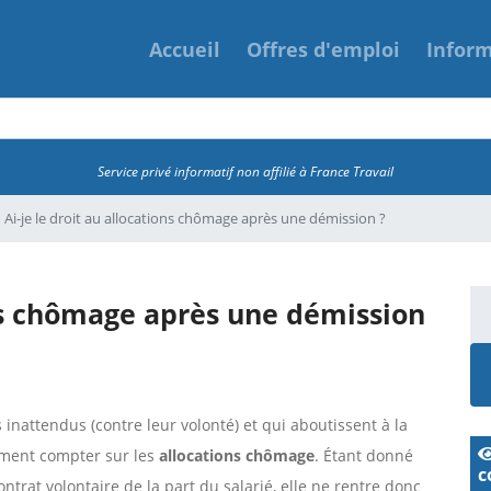
Accueil
Offres d'emploi
Infor
Service privé informatif non affilié à France Travail
Ai-je le droit au allocations chômage après une démission ?
ons chômage après une démission
nattendus (contre leur volonté) et qui aboutissent à la
lement compter sur les
allocations chômage
. Étant donné
c
trat volontaire de la part du salarié, elle ne rentre donc