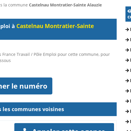
dans la commune
Castelnau Montratier-Sainte Alauzie
c
Castelnau Montratier-Sainte
ploi à
 France Travail / Pôle Emploi pour cette commune, pour
essous
her le numéro
ns les communes voisines