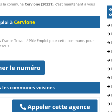
dans la commune
Cervione (20221)
, c'est maintenant à vous
c
Cervione
ploi à
 France Travail / Pôle Emploi pour cette commune, pour
essous
her le numéro
ns les communes voisines
Appeler cette agence