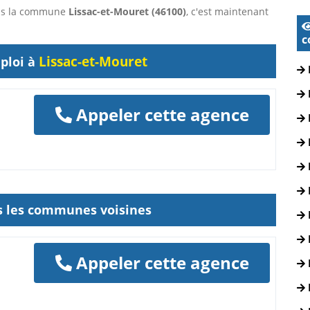
dans la commune
Lissac-et-Mouret (46100)
, c'est maintenant
c
Lissac-et-Mouret
ploi à
Appeler cette agence
ns les communes voisines
Appeler cette agence