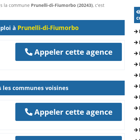
dans la commune
Prunelli-di-Fiumorbo (20243)
, c'est
c
Prunelli-di-Fiumorbo
ploi à
Appeler cette agence
ns les communes voisines
Appeler cette agence