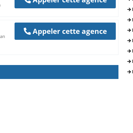
n
Appeler cette agence
san