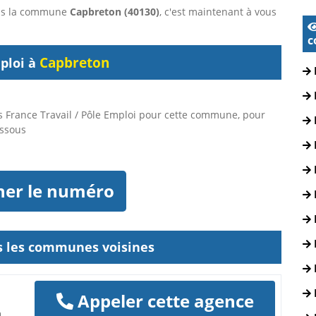
dans la commune
Capbreton (40130)
, c'est maintenant à vous
c
Capbreton
ploi à
 France Travail / Pôle Emploi pour cette commune, pour
essous
her le numéro
ns les communes voisines
Appeler cette agence
n