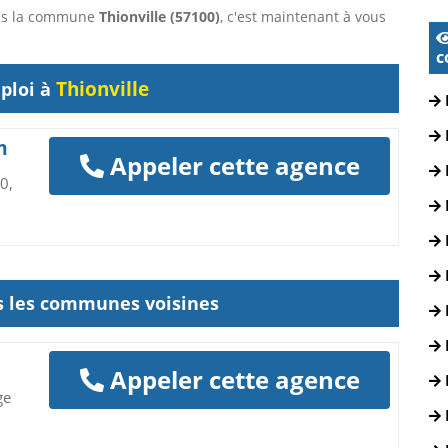
dans la commune
Thionville (57100)
, c'est maintenant à vous
c
Thionville
ploi à
m
Appeler cette agence
0,
ns les communes voisines
Appeler cette agence
ge